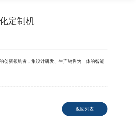
体化定制机
设备的创新领航者，集设计研发、生产销售为一体的智能
返回列表