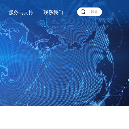
服务与支持
联系我们