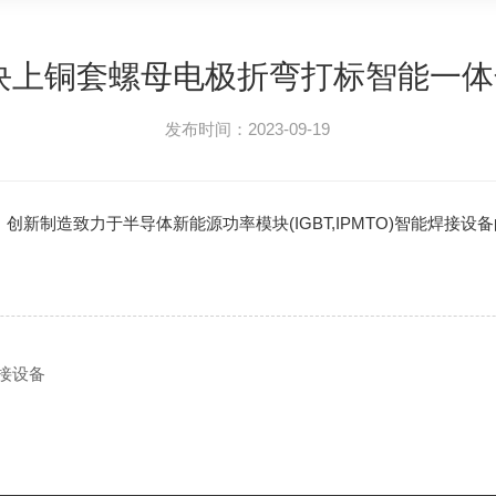
模块上铜套螺母电极折弯打标智能一
发布时间：2023-09-19
新制造致力于半导体新能源功率模块(IGBT,IPMTO)智能焊接
焊接设备