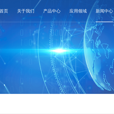
首页
关于我们
产品中心
应用领域
新闻中心