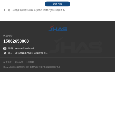
返回列表
上一篇：半导体新能源功率模块(IGBT,IPMTO)智能焊接设备
热线电话
15862653808
邮箱：rxsemi@yeah.net
地址：江苏省昆山市高新区鹿城路88号
友情链接
网站地图
法律声明
Copyright 2024 嘉昊国际公司 版权所有
苏ICP备2023039807号-1