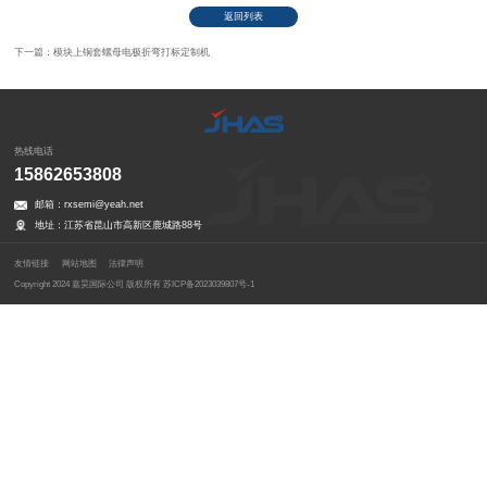
返回列表
下一篇：模块上铜套螺母电极折弯打标定制机
热线电话
15862653808
邮箱：rxsemi@yeah.net
地址：江苏省昆山市高新区鹿城路88号
友情链接
网站地图
法律声明
Copyright 2024 嘉昊国际公司 版权所有
苏ICP备2023039807号-1